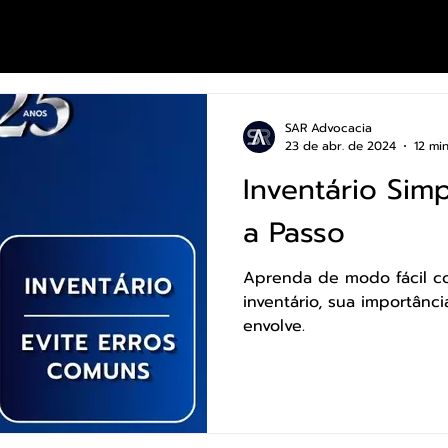
SAR Advocacia
23 de abr. de 2024
12 min
Inventário Simp
a Passo
Aprenda de modo fácil como é o 
inventário, sua importân
envolve.