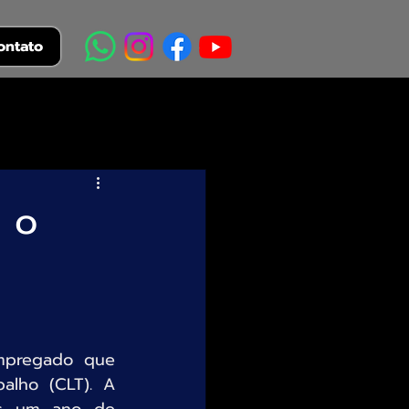
ontato
o o
mpregado que 
lho (CLT). A 