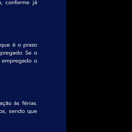
, conforme já 
que é o prazo 
regado. Se o 
o empregado o 
ão às férias. 
os, sendo que 