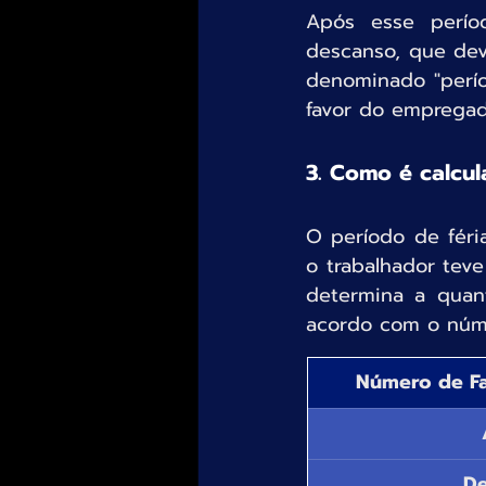
Após esse perío
descanso, que dev
denominado "perío
favor do empregad
3. Como é calcul
O período de féri
o trabalhador teve
determina a quan
acordo com o núme
​Número de Fa
De