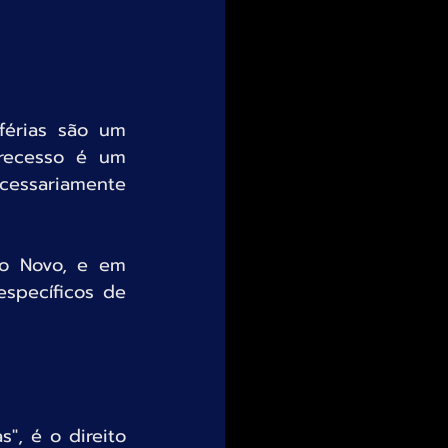
érias são um 
recesso é um 
essariamente 
o Novo, e em 
specíficos de 
, é o direito 