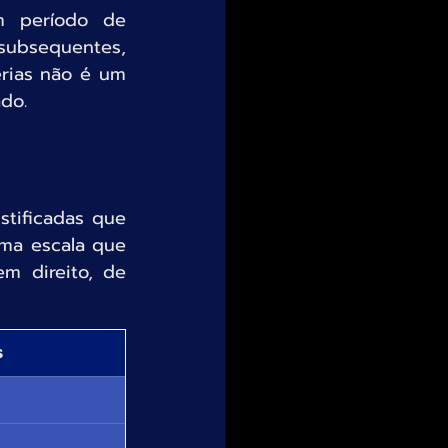
 período de 
ubsequentes, 
rias não é um 
do.
tificadas que 
ma escala que 
 direito, de 
s