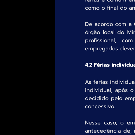
como o final do an
De acordo com a C
órgão local do Min
profissional, c
empregados devem 
4.2 Férias individu
As férias individ
individual, após 
decidido pelo emp
concessivo.
Nesse caso, o em
antecedência de, n