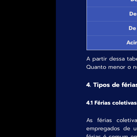
De
De
Aci
A partir dessa tab
Quanto menor o núm
4. Tipos de féria
4.1 Férias coletivas
As férias colet
empregados de um
férias é comum em