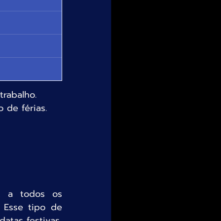
rabalho. 
 de férias.
, a todos os 
Esse tipo de 
tas festivas, 