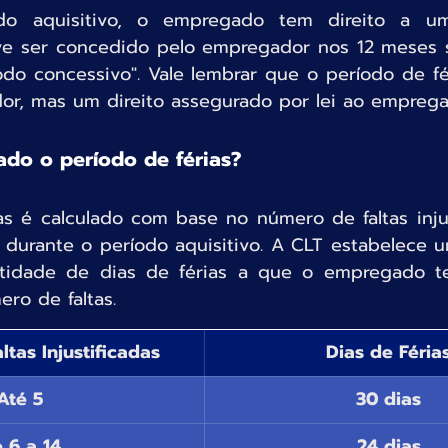
do aquisitivo, o empregado tem direito a um
e ser concedido pelo empregador nos 12 meses s
do concessivo". Vale lembrar que o período de fé
or, mas um direito assegurado por lei ao emprega
ado o período de férias?
as é calculado com base no número de faltas injus
 durante o período aquisitivo. A CLT estabelece u
tidade de dias de férias a que o empregado tem
ro de faltas.
ltas Injustificadas
​Dias de Féria
​Até 5
30 dias
 6 a 14
24 dias