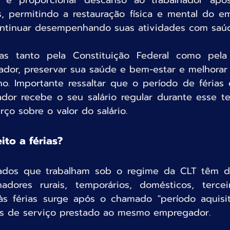
s é proporcionar descanso ao trabalhador ap
s, permitindo a restauração física e mental do e
ntinuar desempenhando suas atividades com saúd
das tanto pela Constituição Federal como pela 
ador, preservar sua saúde e bem-estar e melhorar 
ho. Importante ressaltar que o período de férias 
hador recebe o seu salário regular durante esse t
rço sobre o valor do salário.
ito a férias?
os que trabalham sob o regime da CLT têm direi
lhadores rurais, temporários, domésticos, terceir
 às férias surge após o chamado "período aquisit
s de serviço prestado ao mesmo empregador.