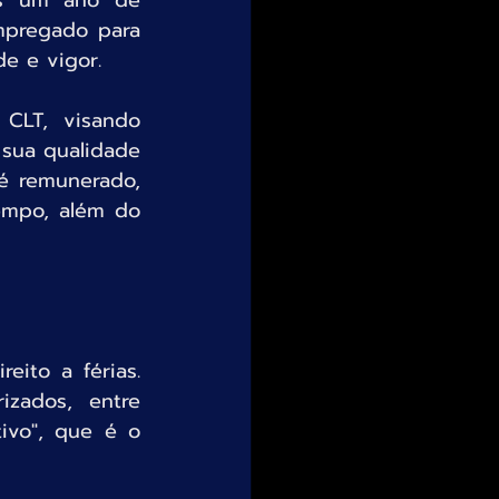
ós um ano de 
mpregado para 
e e vigor.
CLT, visando 
sua qualidade 
é remunerado, 
empo, além do 
to a férias. 
izados, entre 
ivo", que é o 